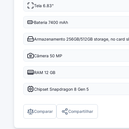
Tela
6.83"
Bateria
7400 mAh
Armazenamento
256GB/512GB storage, no card sl
Câmera
50 MP
RAM
12 GB
Chipset
Snapdragon 8 Gen 5
Comparar
Compartilhar