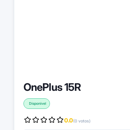
OnePlus 15R
Disponível
0.0
(0 votos)