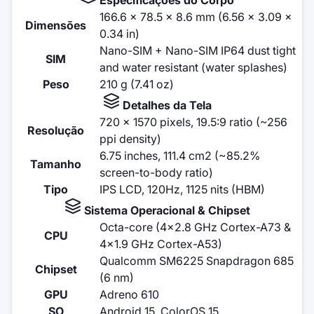
166.6 x 78.5 x 8.6 mm (6.56 x 3.09 x
Dimensões
0.34 in)
Nano-SIM + Nano-SIM IP64 dust tight
SIM
and water resistant (water splashes)
Peso
210 g (7.41 oz)
Detalhes da Tela
720 x 1570 pixels, 19.5:9 ratio (~256
Resolução
ppi density)
6.75 inches, 111.4 cm2 (~85.2%
Tamanho
screen-to-body ratio)
Tipo
IPS LCD, 120Hz, 1125 nits (HBM)
Sistema Operacional & Chipset
Octa-core (4x2.8 GHz Cortex-A73 &
CPU
4x1.9 GHz Cortex-A53)
Qualcomm SM6225 Snapdragon 685
Chipset
(6 nm)
GPU
Adreno 610
SO
Android 15, ColorOS 15