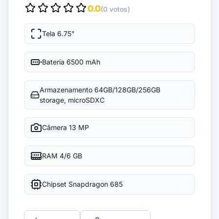
0.0
(0 votos)
Tela
6.75"
Bateria
6500 mAh
Armazenamento
64GB/128GB/256GB
storage, microSDXC
Câmera
13 MP
RAM
4/6 GB
Chipset
Snapdragon 685