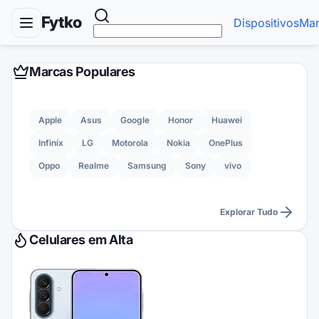
Fytko
Dispositivos
Mar
Marcas Populares
Apple
Asus
Google
Honor
Huawei
Infinix
LG
Motorola
Nokia
OnePlus
Oppo
Realme
Samsung
Sony
vivo
Explorar Tudo
Celulares em Alta