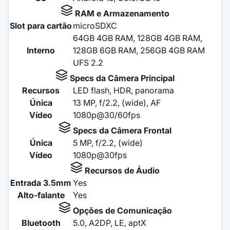
RAM e Armazenamento
Slot para cartão
microSDXC
64GB 4GB RAM, 128GB 4GB RAM,
Interno
128GB 6GB RAM, 256GB 4GB RAM
UFS 2.2
Specs da Câmera Principal
Recursos
LED flash, HDR, panorama
Única
13 MP, f/2.2, (wide), AF
Vídeo
1080p@30/60fps
Specs da Câmera Frontal
Única
5 MP, f/2.2, (wide)
Vídeo
1080p@30fps
Recursos de Áudio
Entrada 3.5mm
Yes
Alto-falante
Yes
Opções de Comunicação
Bluetooth
5.0, A2DP, LE, aptX