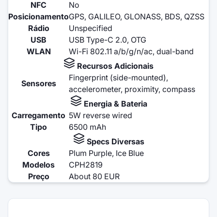
NFC
No
Posicionamento
GPS, GALILEO, GLONASS, BDS, QZSS
Rádio
Unspecified
USB
USB Type-C 2.0, OTG
WLAN
Wi-Fi 802.11 a/b/g/n/ac, dual-band
Recursos Adicionais
Fingerprint (side-mounted),
Sensores
accelerometer, proximity, compass
Energia & Bateria
Carregamento
5W reverse wired
Tipo
6500 mAh
Specs Diversas
Cores
Plum Purple, Ice Blue
Modelos
CPH2819
Preço
About 80 EUR