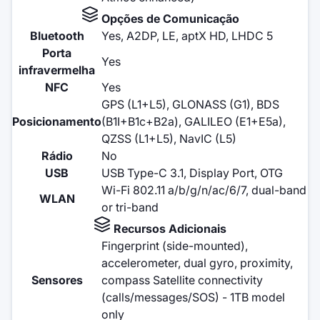
Opções de Comunicação
Bluetooth
Yes, A2DP, LE, aptX HD, LHDC 5
Porta
Yes
infravermelha
NFC
Yes
GPS (L1+L5), GLONASS (G1), BDS
Posicionamento
(B1I+B1c+B2a), GALILEO (E1+E5a),
QZSS (L1+L5), NavIC (L5)
Rádio
No
USB
USB Type-C 3.1, Display Port, OTG
Wi-Fi 802.11 a/b/g/n/ac/6/7, dual-band
WLAN
or tri-band
Recursos Adicionais
Fingerprint (side-mounted),
accelerometer, dual gyro, proximity,
Sensores
compass Satellite connectivity
(calls/messages/SOS) - 1TB model
only