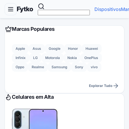
Fytko
Dispositivos
Mar
Marcas Populares
Apple
Asus
Google
Honor
Huawei
Infinix
LG
Motorola
Nokia
OnePlus
Oppo
Realme
Samsung
Sony
vivo
Explorar Tudo
Celulares em Alta