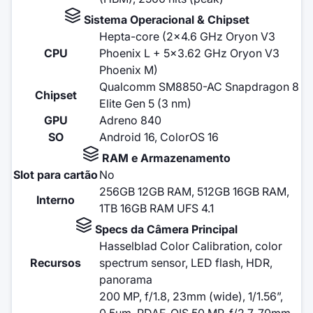
Sistema Operacional & Chipset
Hepta-core (2x4.6 GHz Oryon V3
CPU
Phoenix L + 5x3.62 GHz Oryon V3
Phoenix M)
Qualcomm SM8850-AC Snapdragon 8
Chipset
Elite Gen 5 (3 nm)
GPU
Adreno 840
SO
Android 16, ColorOS 16
RAM e Armazenamento
Slot para cartão
No
256GB 12GB RAM, 512GB 16GB RAM,
Interno
1TB 16GB RAM UFS 4.1
Specs da Câmera Principal
Hasselblad Color Calibration, color
Recursos
spectrum sensor, LED flash, HDR,
panorama
200 MP, f/1.8, 23mm (wide), 1/1.56”,
0.5µm, PDAF, OIS 50 MP, f/2.7, 70mm