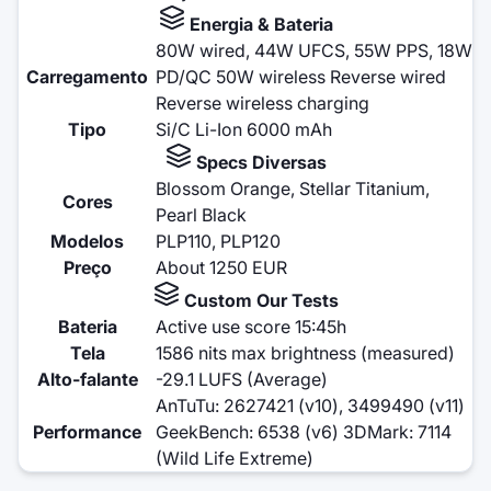
Energia & Bateria
80W wired, 44W UFCS, 55W PPS, 18W
Carregamento
PD/QC 50W wireless Reverse wired
Reverse wireless charging
Tipo
Si/C Li-Ion 6000 mAh
Specs Diversas
Blossom Orange, Stellar Titanium,
Cores
Pearl Black
Modelos
PLP110, PLP120
Preço
About 1250 EUR
Custom Our Tests
Bateria
Active use score 15:45h
Tela
1586 nits max brightness (measured)
Alto-falante
-29.1 LUFS (Average)
AnTuTu: 2627421 (v10), 3499490 (v11)
Performance
GeekBench: 6538 (v6) 3DMark: 7114
(Wild Life Extreme)