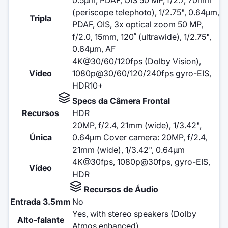
(periscope telephoto), 1/2.75", 0.64µm,
Tripla
PDAF, OIS, 3x optical zoom 50 MP,
f/2.0, 15mm, 120˚ (ultrawide), 1/2.75",
0.64µm, AF
4K@30/60/120fps (Dolby Vision),
Vídeo
1080p@30/60/120/240fps gyro-EIS,
HDR10+
Specs da Câmera Frontal
Recursos
HDR
20MP, f/2.4, 21mm (wide), 1/3.42",
Única
0.64µm Cover camera: 20MP, f/2.4,
21mm (wide), 1/3.42", 0.64µm
4K@30fps, 1080p@30fps, gyro-EIS,
Vídeo
HDR
Recursos de Áudio
Entrada 3.5mm
No
Yes, with stereo speakers (Dolby
Alto-falante
Atmos enhanced)