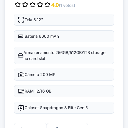
4.0
(1 votos)
Tela
8.12"
Bateria
6000 mAh
Armazenamento
256GB/512GB/1TB storage,
no card slot
Câmera
200 MP
RAM
12/16 GB
Chipset
Snapdragon 8 Elite Gen 5