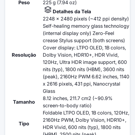
Peso
225 g (7.94 oz)
Detalhes da Tela
2248 x 2480 pixels (~412 ppi density)
Self-healing memory glass technology
(internal display only) Zero-Feel
crease Stylus support (both screens)
Cover display: LTPO OLED, 1B colors,
Resolução
Dolby Vision, HDR10+, HDR Vivid,
120Hz, Ultra HDR image support, 600
nits (typ), 1800 nits (HBM), 3600 nits
(peak), 2160Hz PWM 6.62 inches, 1140
x 2616 pixels, 431 ppi, Nanocrystal
Glass
8.12 inches, 211.7 cm2 (~90.9%
Tamanho
screen-to-body ratio)
Foldable LTPO OLED, 1B colors, 120Hz,
2160Hz PWM, Dolby Vision, HDR10+,
Tipo
HDR Vivid, 600 nits (typ), 1800 nits
(HBM), 2500 nits (peak)