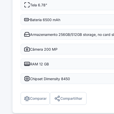
Tela
6.78"
Bateria
6500 mAh
Armazenamento
256GB/512GB storage, no card sl
Câmera
200 MP
RAM
12 GB
Chipset
Dimensity 8450
Comparar
Compartilhar