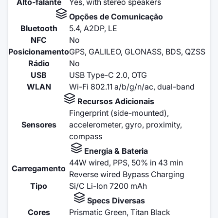
Alto-falante
Yes, with stereo speakers
Opções de Comunicação
Bluetooth
5.4, A2DP, LE
NFC
No
Posicionamento
GPS, GALILEO, GLONASS, BDS, QZSS
Rádio
No
USB
USB Type-C 2.0, OTG
WLAN
Wi-Fi 802.11 a/b/g/n/ac, dual-band
Recursos Adicionais
Fingerprint (side-mounted),
Sensores
accelerometer, gyro, proximity,
compass
Energia & Bateria
44W wired, PPS, 50% in 43 min
Carregamento
Reverse wired Bypass Charging
Tipo
Si/C Li-Ion 7200 mAh
Specs Diversas
Cores
Prismatic Green, Titan Black