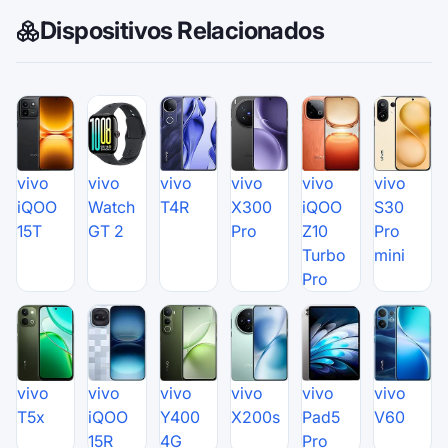
Dispositivos Relacionados
vivo
vivo
vivo
vivo
vivo
vivo
iQOO
Watch
T4R
X300
iQOO
S30
15T
GT 2
Pro
Z10
Pro
Turbo
mini
Pro
vivo
vivo
vivo
vivo
vivo
vivo
T5x
iQOO
Y400
X200s
Pad5
V60
15R
4G
Pro