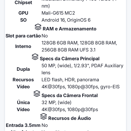
Chipset
nm)
GPU
Mali-G615 MC2
SO
Android 16, OriginOS 6
RAM e Armazenamento
Slot para cartão
No
128GB 6GB RAM, 128GB 8GB RAM,
Interno
256GB 8GB RAM UFS 3.1
Specs da Câmera Principal
50 MP, (wide), 1/2.93", PDAF Auxiliary
Dupla
lens
Recursos
LED flash, HDR, panorama
Vídeo
4K@30fps, 1080p@30fps, gyro-EIS
Specs da Câmera Frontal
Única
32 MP, (wide)
Vídeo
4K@30fps, 1080p@30fps
Recursos de Áudio
Entrada 3.5mm
No