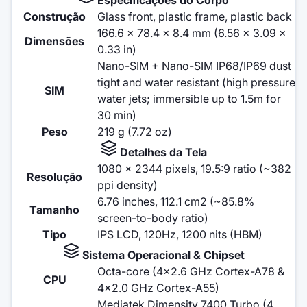
Construção
Glass front, plastic frame, plastic back
166.6 x 78.4 x 8.4 mm (6.56 x 3.09 x
Dimensões
0.33 in)
Nano-SIM + Nano-SIM IP68/IP69 dust
tight and water resistant (high pressure
SIM
water jets; immersible up to 1.5m for
30 min)
Peso
219 g (7.72 oz)
Detalhes da Tela
1080 x 2344 pixels, 19.5:9 ratio (~382
Resolução
ppi density)
6.76 inches, 112.1 cm2 (~85.8%
Tamanho
screen-to-body ratio)
Tipo
IPS LCD, 120Hz, 1200 nits (HBM)
Sistema Operacional & Chipset
Octa-core (4x2.6 GHz Cortex-A78 &
CPU
4x2.0 GHz Cortex-A55)
Mediatek Dimensity 7400 Turbo (4