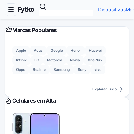
Fytko
Dispositivos
Mar
Marcas Populares
Apple
Asus
Google
Honor
Huawei
Infinix
LG
Motorola
Nokia
OnePlus
Oppo
Realme
Samsung
Sony
vivo
Explorar Tudo
Celulares em Alta