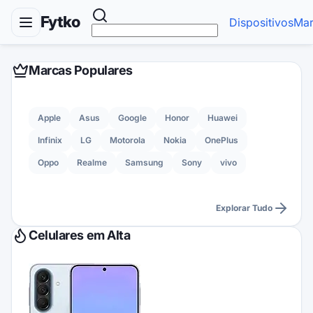
Fytko
Dispositivos
Mar
Marcas Populares
Apple
Asus
Google
Honor
Huawei
Infinix
LG
Motorola
Nokia
OnePlus
Oppo
Realme
Samsung
Sony
vivo
Explorar Tudo
Celulares em Alta