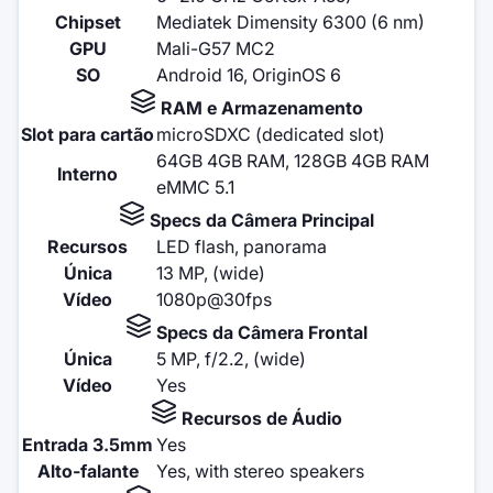
Chipset
Mediatek Dimensity 6300 (6 nm)
GPU
Mali-G57 MC2
SO
Android 16, OriginOS 6
RAM e Armazenamento
Slot para cartão
microSDXC (dedicated slot)
64GB 4GB RAM, 128GB 4GB RAM
Interno
eMMC 5.1
Specs da Câmera Principal
Recursos
LED flash, panorama
Única
13 MP, (wide)
Vídeo
1080p@30fps
Specs da Câmera Frontal
Única
5 MP, f/2.2, (wide)
Vídeo
Yes
Recursos de Áudio
Entrada 3.5mm
Yes
Alto-falante
Yes, with stereo speakers