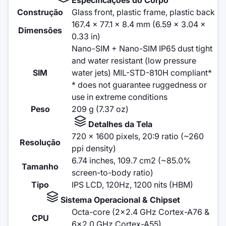
Construção
Glass front, plastic frame, plastic back
167.4 x 77.1 x 8.4 mm (6.59 x 3.04 x
Dimensões
0.33 in)
Nano-SIM + Nano-SIM IP65 dust tight
and water resistant (low pressure
SIM
water jets) MIL-STD-810H compliant*
* does not guarantee ruggedness or
use in extreme conditions
Peso
209 g (7.37 oz)
Detalhes da Tela
720 x 1600 pixels, 20:9 ratio (~260
Resolução
ppi density)
6.74 inches, 109.7 cm2 (~85.0%
Tamanho
screen-to-body ratio)
Tipo
IPS LCD, 120Hz, 1200 nits (HBM)
Sistema Operacional & Chipset
Octa-core (2x2.4 GHz Cortex-A76 &
CPU
6x2.0 GHz Cortex-A55)