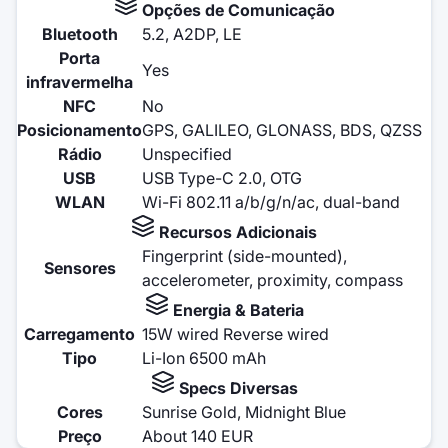
Opções de Comunicação
Bluetooth
5.2, A2DP, LE
Porta
Yes
infravermelha
NFC
No
Posicionamento
GPS, GALILEO, GLONASS, BDS, QZSS
Rádio
Unspecified
USB
USB Type-C 2.0, OTG
WLAN
Wi-Fi 802.11 a/b/g/n/ac, dual-band
Recursos Adicionais
Fingerprint (side-mounted),
Sensores
accelerometer, proximity, compass
Energia & Bateria
Carregamento
15W wired Reverse wired
Tipo
Li-Ion 6500 mAh
Specs Diversas
Cores
Sunrise Gold, Midnight Blue
Preço
About 140 EUR