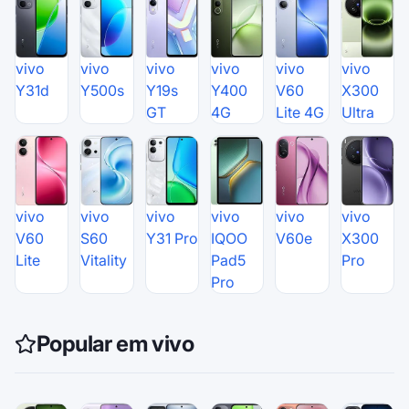
vivo
vivo
vivo
vivo
vivo
vivo
Y31d
Y500s
Y19s
Y400
V60
X300
GT
4G
Lite 4G
Ultra
vivo
vivo
vivo
vivo
vivo
vivo
V60
S60
Y31 Pro
IQOO
V60e
X300
Lite
Vitality
Pad5
Pro
Pro
Popular em vivo