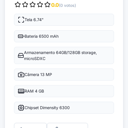
0.0
(0 votos)
Tela
6.74"
Bateria
6500 mAh
Armazenamento
64GB/128GB storage,
microSDXC
Câmera
13 MP
RAM
4 GB
Chipset
Dimensity 6300