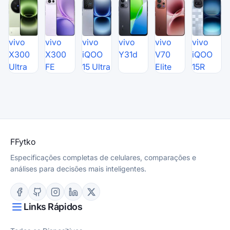
vivo
vivo
vivo
vivo
vivo
vivo
X300
X300
iQOO
Y31d
V70
iQOO
Ultra
FE
15 Ultra
Elite
15R
F
Fytko
Especificações completas de celulares, comparações e
análises para decisões mais inteligentes.
Links Rápidos